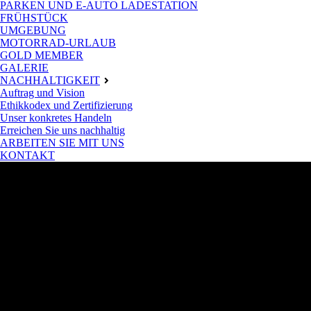
PARKEN UND E-AUTO LADESTATION
FRÜHSTÜCK
UMGEBUNG
MOTORRAD-URLAUB
GOLD MEMBER
GALERIE
NACHHALTIGKEIT
Auftrag und Vision
Ethikkodex und Zertifizierung
Unser konkretes Handeln
Erreichen Sie uns nachhaltig
ARBEITEN SIE MIT UNS
KONTAKT