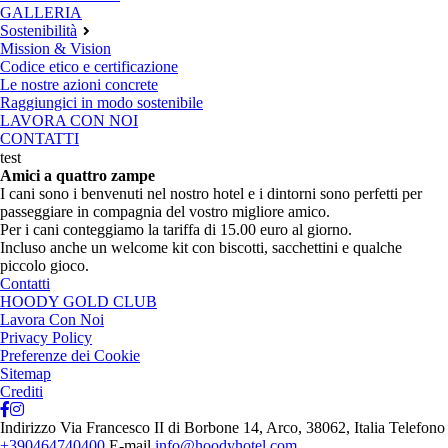
GALLERIA
Sostenibilità
Mission & Vision
Codice etico e certificazione
Le nostre azioni concrete
Raggiungici in modo sostenibile
LAVORA CON NOI
CONTATTI
test
Amici a quattro zampe
I cani sono i benvenuti nel nostro hotel e i dintorni sono perfetti per
passeggiare in compagnia del vostro migliore amico.
Per i cani conteggiamo la tariffa di 15.00 euro al giorno.
Incluso anche un welcome kit con biscotti, sacchettini e qualche
piccolo gioco.
Contatti
HOODY GOLD CLUB
Lavora Con Noi
Privacy Policy
Preferenze dei Cookie
Sitemap
Crediti
Indirizzo
Via Francesco II di Borbone 14, Arco, 38062, Italia
Telefono
+390464740400
E-mail
info@hoodyhotel.com