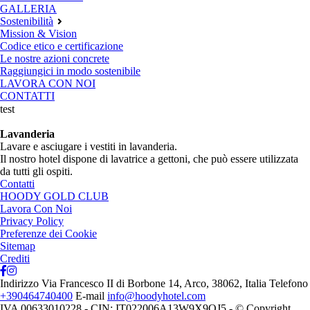
GALLERIA
Sostenibilità
Mission & Vision
Codice etico e certificazione
Le nostre azioni concrete
Raggiungici in modo sostenibile
LAVORA CON NOI
CONTATTI
test
Lavanderia
Lavare e asciugare i vestiti in lavanderia.
Il nostro hotel dispone di lavatrice a gettoni, che può essere utilizzata
da tutti gli ospiti.
Contatti
HOODY GOLD CLUB
Lavora Con Noi
Privacy Policy
Preferenze dei Cookie
Sitemap
Crediti
Indirizzo
Via Francesco II di Borbone 14, Arco, 38062, Italia
Telefono
+390464740400
E-mail
info@hoodyhotel.com
IVA 00633010228 - CIN: IT022006A13W9X9QJ5 - © Copyright